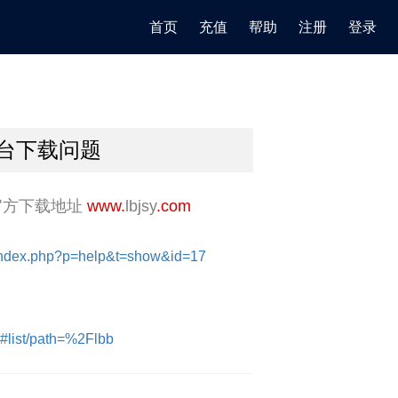
首页
充值
帮助
注册
登录
Mac平台下载问题
使用,官方下载地址
www.
lbjsy
.com
/index.php?p=help&t=show&id=17
list/path=%2Flbb